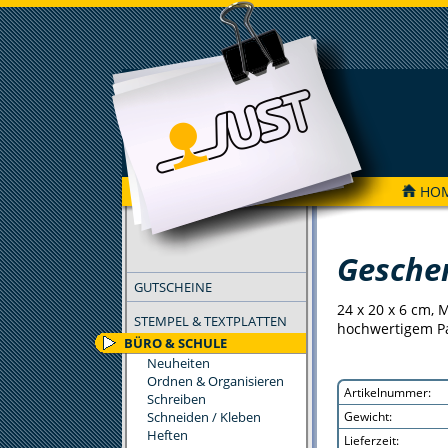
HO
FILTER
Gesche
GUTSCHEINE
24 x 20 x 6 cm, 
STEMPEL & TEXTPLATTEN
hochwertigem Pa
BÜRO & SCHULE
Neuheiten
Ordnen & Organisieren
Artikelnummer:
Schreiben
Schneiden / Kleben
Gewicht:
Heften
Lieferzeit: