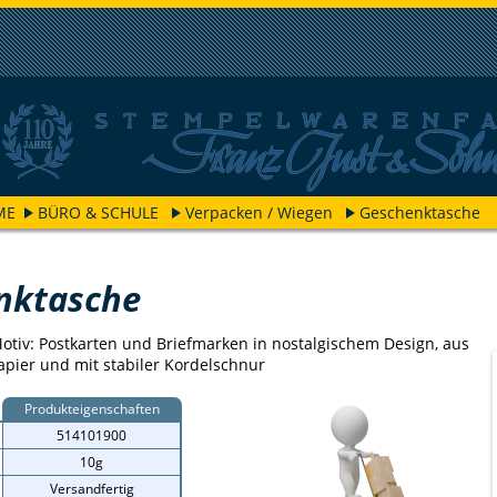
ME
BÜRO & SCHULE
Verpacken / Wiegen
Geschenktasche
nktasche
Motiv: Postkarten und Briefmarken in nostalgischem Design, aus
pier und mit stabiler Kordelschnur
Produkteigenschaften
514101900
10g
Versandfertig