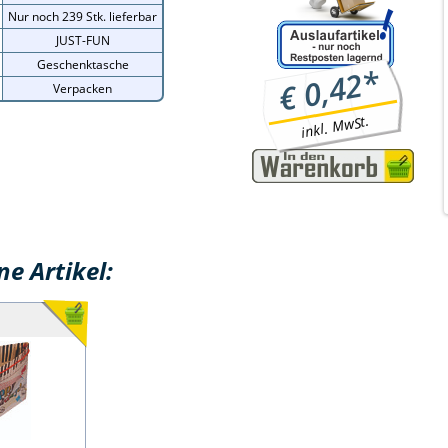
Nur noch 239 Stk. lieferbar
JUST-FUN
Geschenktasche
*
0,42
€
Verpacken
inkl. MwSt.
e Artikel: