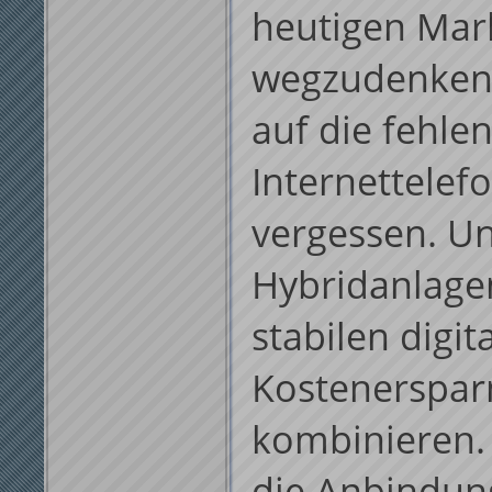
heutigen Mar
wegzudenken, 
auf die fehlen
Internettelef
vergessen. U
Hybridanlagen
stabilen digit
Kostenerspar
kombinieren.
die Anbindun