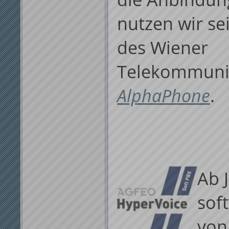
nutzen wir sei
des Wiener
Telekommuni
AlphaPhone
.
Ab 
sof
von