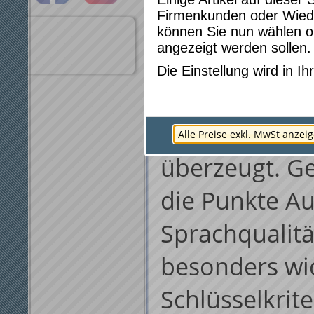
Firmenkunden oder Wied
können Sie nun wählen ob
angezeigt werden sollen.
Die Einstellung wird in 
Qualität der 
Anlagen hat u
Alle Preise exkl. MwSt anzei
überzeugt. Ge
die Punkte Aus
Sprachqualit
besonders wic
Schlüsselkrit