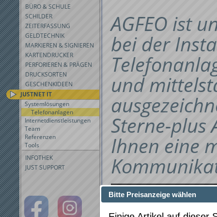
BÜRO & SCHULE
AGFEO ist un
SCHILDER
ZEITERFASSUNG
bei der Insta
GELDTECHNIK
MARKIEREN & SIGNIEREN
KARTENDRUCKER
Telefonanlag
PERFORIEREN & PRÄGEN
DRUCKSORTEN
und mittelst
GESCHENKIDEEN
JUSTNET IT
ausgezeichne
Systemlösungen
Telefonanlagen
Sterne-plus
Internetdienstleistungen
Team
Ihnen eine 
Referenzen
Tools
Kommunikati
INFOTHEK
JUST SUPPORT
Bitte Preisanzeige wählen
Einige Artikel auf dieser