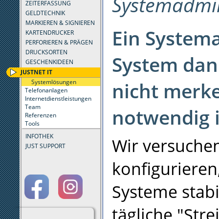
Systemadmin
ZEITERFASSUNG
GELDTECHNIK
MARKIEREN & SIGNIEREN
Ein Systema
KARTENDRUCKER
PERFORIEREN & PRÄGEN
DRUCKSORTEN
System dann
GESCHENKIDEEN
JUSTNET IT
Systemlösungen
nicht merk
Telefonanlagen
Internetdienstleistungen
Team
notwendig i
Referenzen
Tools
INFOTHEK
Wir versuchen
JUST SUPPORT
konfigurieren
Systeme stab
tägliche "Stre