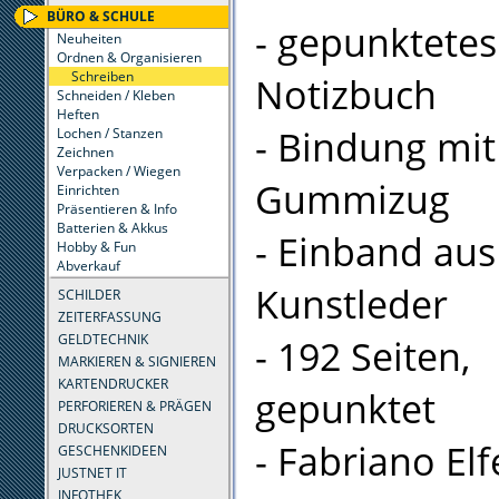
BÜRO & SCHULE
- gepunktetes
Neuheiten
Ordnen & Organisieren
Schreiben
Notizbuch
Schneiden / Kleben
Heften
- Bindung mit
Lochen / Stanzen
Zeichnen
Verpacken / Wiegen
Gummizug
Einrichten
Präsentieren & Info
Batterien & Akkus
- Einband aus
Hobby & Fun
Abverkauf
Kunstleder
SCHILDER
ZEITERFASSUNG
GELDTECHNIK
- 192 Seiten,
MARKIEREN & SIGNIEREN
KARTENDRUCKER
gepunktet
PERFORIEREN & PRÄGEN
DRUCKSORTEN
- Fabriano El
GESCHENKIDEEN
JUSTNET IT
INFOTHEK