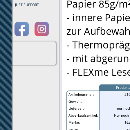
Papier 85g/m
JUST SUPPORT
- innere Papi
zur Aufbewa
- Thermoprä
- mit abgeru
- FLEXme Les
Produkt
Artikelnummer:
21
Gewicht:
Lieferzeit:
nur noc
Abverkaufsartikel:
Nur noch 7
Marke:
FL
Farbe:
s