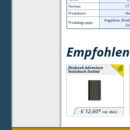
Format:
17
Produktart:
No
Angebote, Brief
Produktgruppe:
Sc
Empfohlene
flexbook Adventure
Notizbuch Dotted
€ 12,60*
inkl. MwSt.