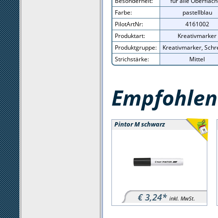
Besonderheit:
für alle Oberfläc
Farbe:
pastellblau
PilotArtNr:
4161002
Produktart:
Kreativmarker
Produktgruppe:
Kreativmarker, Schr
Strichstärke:
Mittel
Empfohlene
Pintor M schwarz
€ 3,24*
inkl. MwSt.