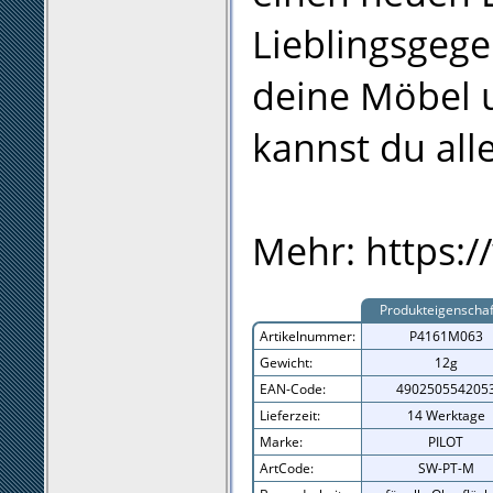
Lieblingsgege
deine Möbel 
kannst du all
Mehr: https:/
Produkteigenscha
Artikelnummer:
P4161M063
Gewicht:
12g
EAN-Code:
490250554205
Lieferzeit:
14 Werktage
Marke:
PILOT
ArtCode:
SW-PT-M