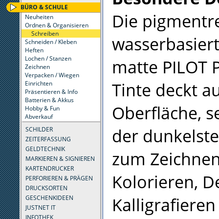
BÜRO & SCHULE
Die pigmentre
Neuheiten
Ordnen & Organisieren
Schreiben
wasserbasier
Schneiden / Kleben
Heften
Lochen / Stanzen
matte PILOT 
Zeichnen
Verpacken / Wiegen
Tinte deckt au
Einrichten
Präsentieren & Info
Batterien & Akkus
Oberfläche, s
Hobby & Fun
Abverkauf
der dunkelste
SCHILDER
ZEITERFASSUNG
GELDTECHNIK
zum Zeichnen
MARKIEREN & SIGNIEREN
KARTENDRUCKER
Kolorieren, D
PERFORIEREN & PRÄGEN
DRUCKSORTEN
Kalligrafieren
GESCHENKIDEEN
JUSTNET IT
INFOTHEK