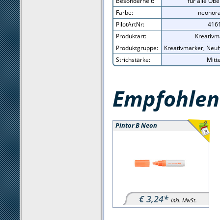
Besonderheit:
für alle Ob
Farbe:
neonor
PilotArtNr:
416
Produktart:
Kreativm
Produktgruppe:
Kreativmarker, Neuh
Strichstärke:
Mitte
Empfohlene
Pintor B Neon
€ 3,24*
inkl. MwSt.