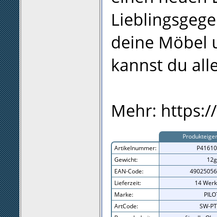
Lieblingsgege
deine Möbel 
kannst du all
Mehr: https:/
Produkteige
Artikelnummer:
P41610
Gewicht:
12g
EAN-Code:
49025056
Lieferzeit:
14 Werk
Marke:
PILO
ArtCode:
SW-PT