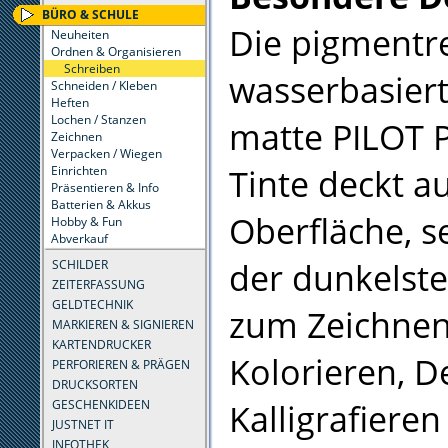
BÜRO & SCHULE
Die pigmentre
Neuheiten
Ordnen & Organisieren
Schreiben
wasserbasier
Schneiden / Kleben
Heften
Lochen / Stanzen
matte PILOT 
Zeichnen
Verpacken / Wiegen
Tinte deckt au
Einrichten
Präsentieren & Info
Batterien & Akkus
Oberfläche, s
Hobby & Fun
Abverkauf
der dunkelste
SCHILDER
ZEITERFASSUNG
GELDTECHNIK
zum Zeichnen
MARKIEREN & SIGNIEREN
KARTENDRUCKER
Kolorieren, D
PERFORIEREN & PRÄGEN
DRUCKSORTEN
Kalligrafieren
GESCHENKIDEEN
JUSTNET IT
INFOTHEK