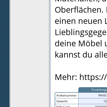
Oberflächen.
einen neuen 
Lieblingsgege
deine Möbel 
kannst du all
Mehr: https:/
Produkteig
Artikelnummer:
P4161
Gewicht:
12
EAN-Code:
3131910