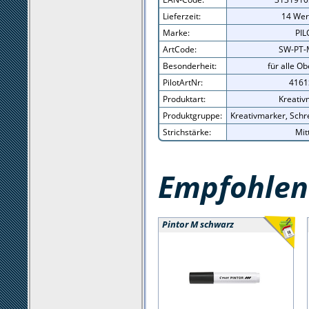
Lieferzeit:
14 Wer
Marke:
PIL
ArtCode:
SW-PT-
Besonderheit:
für alle O
PilotArtNr:
4161
Produktart:
Kreativ
Produktgruppe:
Kreativmarker, Schr
Strichstärke:
Mit
Empfohlene
Pintor M schwarz