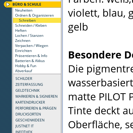
BÜRO & SCHULE
violett, blau, 
Neuheiten
Ordnen & Organisieren
Schreiben
gelb
Schneiden / Kleben
Heften
Lochen / Stanzen
Zeichnen
Verpacken / Wiegen
Besondere D
Einrichten
Präsentieren & Info
Batterien & Akkus
Die pigmentre
Hobby & Fun
Abverkauf
wasserbasier
SCHILDER
ZEITERFASSUNG
GELDTECHNIK
matte PILOT 
MARKIEREN & SIGNIEREN
KARTENDRUCKER
Tinte deckt au
PERFORIEREN & PRÄGEN
DRUCKSORTEN
Oberfläche, s
GESCHENKIDEEN
JUSTNET IT
INFOTHEK