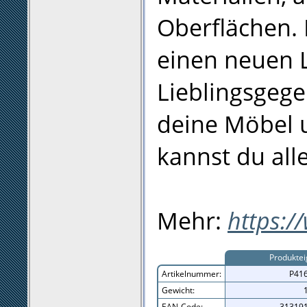
Oberflächen.
einen neuen 
Lieblingsgege
deine Möbel 
kannst du all
Mehr:
https:/
Produktei
Artikelnummer:
P41
Gewicht:
EAN-Code:
31319