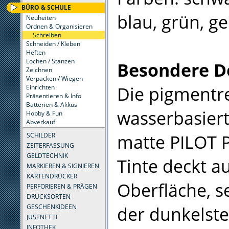
BÜRO & SCHULE
blau, grün, ge
Neuheiten
Ordnen & Organisieren
Schreiben
Schneiden / Kleben
Heften
Lochen / Stanzen
Besondere D
Zeichnen
Verpacken / Wiegen
Die pigmentre
Einrichten
Präsentieren & Info
Batterien & Akkus
wasserbasier
Hobby & Fun
Abverkauf
matte PILOT 
SCHILDER
ZEITERFASSUNG
GELDTECHNIK
Tinte deckt au
MARKIEREN & SIGNIEREN
KARTENDRUCKER
Oberfläche, s
PERFORIEREN & PRÄGEN
DRUCKSORTEN
der dunkelste
GESCHENKIDEEN
JUSTNET IT
INFOTHEK