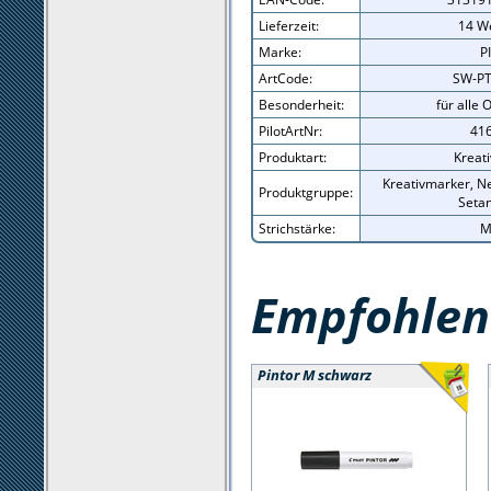
Lieferzeit:
14 W
Marke:
P
ArtCode:
SW-PT
Besonderheit:
für alle 
PilotArtNr:
41
Produktart:
Kreat
Kreativmarker, Ne
Produktgruppe:
Seta
Strichstärke:
M
Empfohlene
Pintor M schwarz