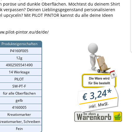
ch poröse und dunkle Oberflächen. Möchtest du deinem Shirt
k verpassen? Deinen Lieblingsgegenstand personalisieren
l upcyceln? Mit PILOT PINTOR kannst du alle deine Ideen
w.pilot-pintor.eu/de/de/
Produkteigenschaften
P4160F005
12g
4902505541490
14 Werktage
PILOT
SW-PT-F
*
3,24
€
für alle Oberflächen
gelb
inkl. MwSt.
4160005
Kreativmarker
reativmarker, Schreiben
Fein