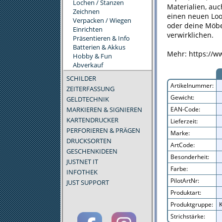
Lochen / Stanzen
Materialien, au
Zeichnen
einen neuen Loo
Verpacken / Wiegen
oder deine Möbe
Einrichten
verwirklichen.
Präsentieren & Info
Batterien & Akkus
Mehr: https://ww
Hobby & Fun
Abverkauf
SCHILDER
Artikelnummer:
ZEITERFASSUNG
Gewicht:
GELDTECHNIK
MARKIEREN & SIGNIEREN
EAN-Code:
KARTENDRUCKER
Lieferzeit:
PERFORIEREN & PRÄGEN
Marke:
DRUCKSORTEN
ArtCode:
GESCHENKIDEEN
Besonderheit:
JUSTNET IT
Farbe:
INFOTHEK
PilotArtNr:
JUST SUPPORT
Produktart:
Produktgruppe:
K
Strichstärke: