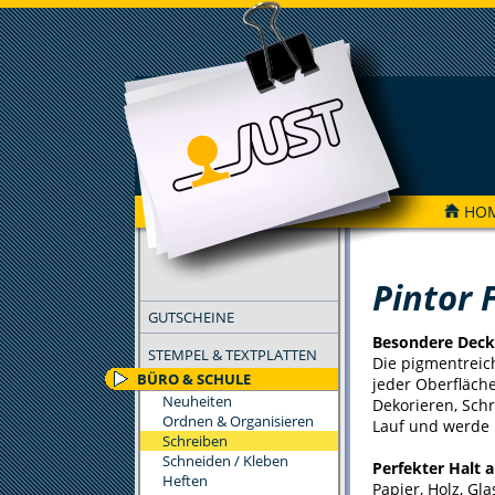
HO
FILTER
Pintor 
GUTSCHEINE
Besondere Deck
STEMPEL & TEXTPLATTEN
Die pigmentreic
BÜRO & SCHULE
jeder Oberfläche
Neuheiten
Dekorieren, Schr
Ordnen & Organisieren
Lauf und werde 
Schreiben
Schneiden / Kleben
Perfekter Halt a
Heften
Papier, Holz, Gla