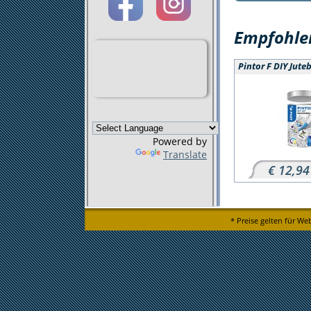
Empfohlen
Pintor F DIY Jute
Powered by
Translate
€ 12,94
* Preise gelten für We