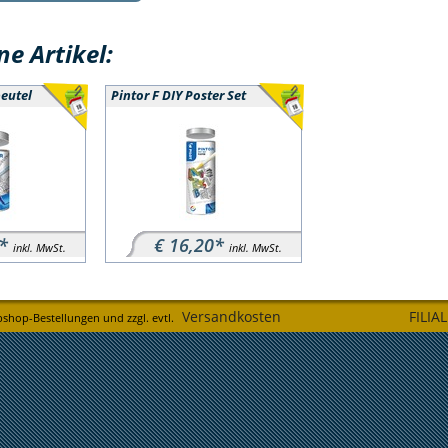
e Artikel:
beutel
Pintor F DIY Poster Set
*
€ 16,20*
inkl. MwSt.
inkl. MwSt.
Versandkosten
FILIA
bshop-Bestellungen und zzgl. evtl.