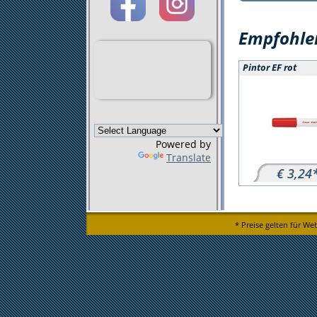
Empfohlen
Pintor EF rot
Powered by
Translate
€ 3,24
* Preise gelten für We