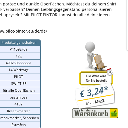
ch poröse und dunkle Oberflächen. Möchtest du deinem Shirt
k verpassen? Deinen Lieblingsgegenstand personalisieren
l upcyceln? Mit PILOT PINTOR kannst du alle deine Ideen
w.pilot-pintor.eu/de/de/
Produkteigenschaften
P4159EF69
12g
4902505556661
14 Werktage
PILOT
SW-PT-EF
*
3,24
€
für alle Oberflächen
pastellrosa
inkl. MwSt.
4159
Kreativmarker
reativmarker, Schreiben
Extrafein