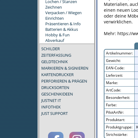
Lochen / Stanzen
Materialien, au
Zeichnen
einen neuen Loo
Verpacken / Wiegen
oder deine Möbe
Einrichten
verwirklichen.
Präsentieren & Info
Batterien & Akkus
Mehr: https://ww
Hobby & Fun
Abverkauf
SCHILDER
Artikelnummer:
ZEITERFASSUNG
Gewicht:
GELDTECHNIK
MARKIEREN & SIGNIEREN
EAN-Code:
KARTENDRUCKER
Lieferzeit:
PERFORIEREN & PRÄGEN
Marke:
DRUCKSORTEN
ArtCode:
GESCHENKIDEEN
Besonderheit:
JUSTNET IT
Farbe:
INFOTHEK
PilotArtNr:
JUST SUPPORT
Produktart:
Produktgruppe:
K
Strichstärke: