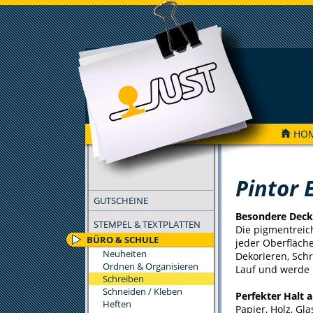
HO
FILTER
Pintor 
GUTSCHEINE
Besondere Deck
STEMPEL & TEXTPLATTEN
Die pigmentreic
BÜRO & SCHULE
jeder Oberfläche
Neuheiten
Dekorieren, Schr
Ordnen & Organisieren
Lauf und werde 
Schreiben
Schneiden / Kleben
Perfekter Halt a
Heften
Papier, Holz, Gla