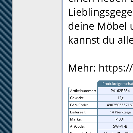
Lieblingsgege
deine Möbel 
kannst du all
Mehr: https:/
Produkteigenscha
Artikelnummer:
P4162BR54
Gewicht:
12g
EAN-Code:
490250555716
Lieferzeit:
14 Werktage
Marke:
PILOT
ArtCode:
SW-PT-B