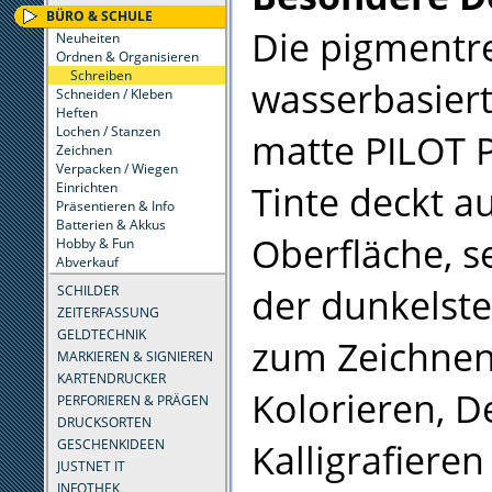
BÜRO & SCHULE
Die pigmentre
Neuheiten
Ordnen & Organisieren
Schreiben
wasserbasier
Schneiden / Kleben
Heften
Lochen / Stanzen
matte PILOT 
Zeichnen
Verpacken / Wiegen
Tinte deckt au
Einrichten
Präsentieren & Info
Batterien & Akkus
Oberfläche, s
Hobby & Fun
Abverkauf
der dunkelste
SCHILDER
ZEITERFASSUNG
GELDTECHNIK
zum Zeichnen
MARKIEREN & SIGNIEREN
KARTENDRUCKER
Kolorieren, D
PERFORIEREN & PRÄGEN
DRUCKSORTEN
Kalligrafieren
GESCHENKIDEEN
JUSTNET IT
INFOTHEK