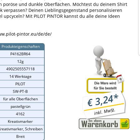
ch poröse und dunkle Oberflächen. Möchtest du deinem Shirt
k verpassen? Deinen Lieblingsgegenstand personalisieren
l upcyceln? Mit PILOT PINTOR kannst du alle deine Ideen
w.pilot-pintor.eu/de/de/
Produkteigenschaften
P4162BR64
12g
4902505557118
14 Werktage
PILOT
SW-PT-B
*
3,24
€
für alle Oberflächen
pastellgrün
inkl. MwSt.
4162
Kreativmarker
reativmarker, Schreiben
Breit