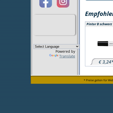
Empfohlen
Pintor B schwarz
Powered by
Translate
€ 3,24
* Preise gelten für We