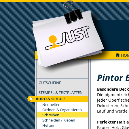
HO
FILTER
Pintor 
GUTSCHEINE
Besondere Deck
STEMPEL & TEXTPLATTEN
Die pigmentreic
BÜRO & SCHULE
jeder Oberfläche
Neuheiten
Dekorieren, Schr
Ordnen & Organisieren
Lauf und werde 
Schreiben
Schneiden / Kleben
Perfekter Halt a
Heften
Papier, Holz, Gla