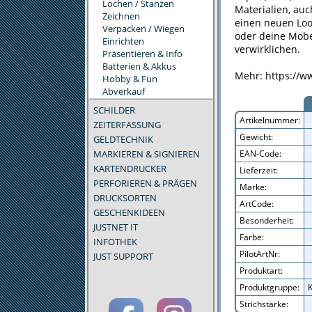
Lochen / Stanzen
Materialien, au
Zeichnen
einen neuen Loo
Verpacken / Wiegen
oder deine Möbe
Einrichten
verwirklichen.
Präsentieren & Info
Batterien & Akkus
Mehr: https://ww
Hobby & Fun
Abverkauf
SCHILDER
Artikelnummer:
ZEITERFASSUNG
Gewicht:
GELDTECHNIK
MARKIEREN & SIGNIEREN
EAN-Code:
KARTENDRUCKER
Lieferzeit:
PERFORIEREN & PRÄGEN
Marke:
DRUCKSORTEN
ArtCode:
GESCHENKIDEEN
Besonderheit:
JUSTNET IT
Farbe:
INFOTHEK
PilotArtNr:
JUST SUPPORT
Produktart:
Produktgruppe:
K
Strichstärke: