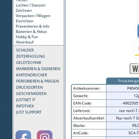
Lochen / Stanzen
Zeichnen
Verpacken / Wiegen
Einrichten
Präsentieren & Info
Batterien & Akkus
Hobby & Fun
Abverkauf
SCHILDER
ZEITERFASSUNG
GELDTECHNIK
MARKIEREN & SIGNIEREN
KARTENDRUCKER
Produkteig
PERFORIEREN & PRÄGEN
DRUCKSORTEN
Artikelnummer:
P4045
GESCHENKIDEEN
Gewicht:
12
JUSTNET IT
EAN-Code:
4902505
INFOTHEK
Lieferzeit:
nur noch 7 
JUST SUPPORT
Abverkaufsartikel:
Nur noch 7 St
Marke:
PIL
ArtCode:
SCA-