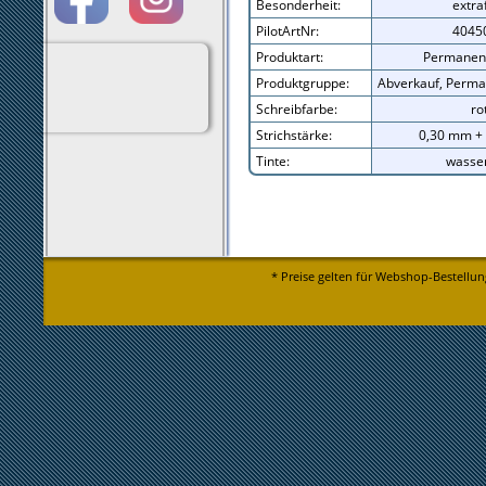
Besonderheit:
extra
PilotArtNr:
4045
Produktart:
Permanen
Produktgruppe:
Abverkauf, Perma
Schreibfarbe:
ro
Strichstärke:
0,30 mm +
Tinte:
wasser
* Preise gelten für Webshop-Bestellun