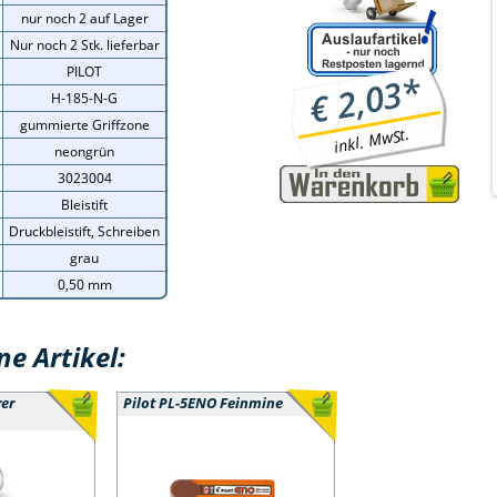
nur noch 2 auf Lager
Nur noch 2 Stk. lieferbar
PILOT
*
2,03
€
H-185-N-G
gummierte Griffzone
inkl. MwSt.
neongrün
3023004
Bleistift
Druckbleistift, Schreiben
grau
0,50 mm
e Artikel:
rer
Pilot PL-5ENO Feinmine