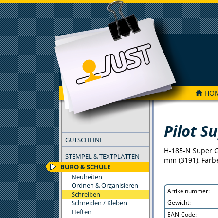
HO
FILTER
Pilot S
GUTSCHEINE
H-185-N Super Gr
STEMPEL & TEXTPLATTEN
mm (3191), Farb
BÜRO & SCHULE
Neuheiten
Ordnen & Organisieren
Artikelnummer:
Schreiben
Schneiden / Kleben
Gewicht:
Heften
EAN-Code: