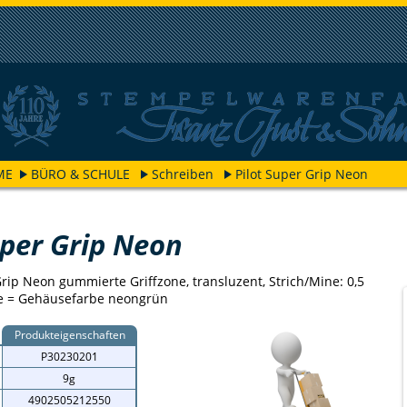
ME
BÜRO & SCHULE
Schreiben
Pilot Super Grip Neon
uper Grip Neon
ip Neon gummierte Griffzone, transluzent, Strich/Mine: 0,5
e = Gehäusefarbe neongrün
Produkteigenschaften
P30230201
9g
4902505212550