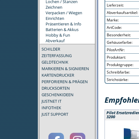
Lochen / Stanzen
Lieferzeit:
Zeichnen
Verpacken / Wiegen
Abverkaufsartikel:
Einrichten
Marke:
Präsentieren & Info
ArtCode:
Batterien & Akkus
Hobby & Fun
Besonderheit:
Abverkauf
Gehäusefarbe:
SCHILDER
PilotArtNr:
ZEITERFASSUNG
Produktart:
GELDTECHNIK
Produktgruppe:
MARKIEREN & SIGNIEREN
Schreibfarbe:
KARTENDRUCKER
Strichstärke:
PERFORIEREN & PRÄGEN
DRUCKSORTEN
GESCHENKIDEEN
Empfohlen
JUSTNET IT
INFOTHEK
Pilot Ersatzradie
JUST SUPPORT
3200