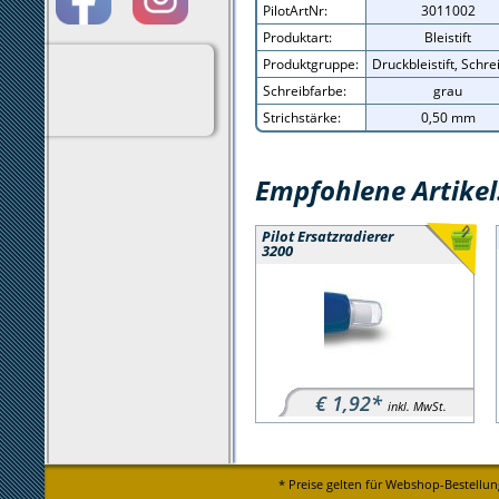
PilotArtNr:
3011002
Produktart:
Bleistift
Produktgruppe:
Druckbleistift, Schr
Schreibfarbe:
grau
Strichstärke:
0,50 mm
Empfohlene Artikel
Pilot Ersatzradierer
3200
€ 1,92*
inkl. MwSt.
* Preise gelten für Webshop-Bestellun