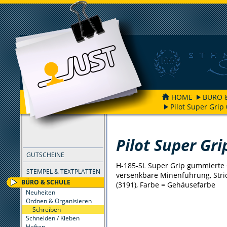
HOME
BÜRO 
Pilot Super Grip
FILTER
Pilot Super Gri
GUTSCHEINE
H-185-SL Super Grip gummierte 
STEMPEL & TEXTPLATTEN
versenkbare Minenführung, Stri
BÜRO & SCHULE
(3191), Farbe = Gehäusefarbe
Neuheiten
Ordnen & Organisieren
Schreiben
Schneiden / Kleben
Heften