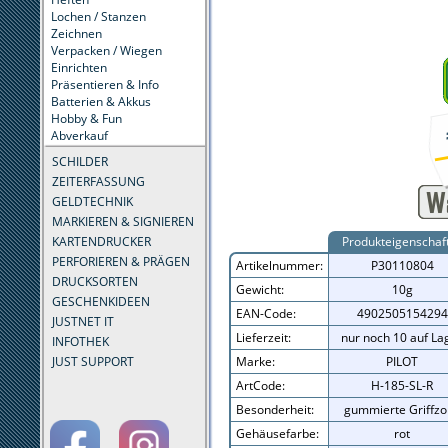
Lochen / Stanzen
Zeichnen
Verpacken / Wiegen
Einrichten
Präsentieren & Info
Batterien & Akkus
Hobby & Fun
Abverkauf
SCHILDER
ZEITERFASSUNG
GELDTECHNIK
MARKIEREN & SIGNIEREN
KARTENDRUCKER
Produkteigenschaf
PERFORIEREN & PRÄGEN
Artikelnummer:
P30110804
DRUCKSORTEN
Gewicht:
10g
GESCHENKIDEEN
EAN-Code:
4902505154294
JUSTNET IT
Lieferzeit:
nur noch 10 auf La
INFOTHEK
JUST SUPPORT
Marke:
PILOT
ArtCode:
H-185-SL-R
Besonderheit:
gummierte Griffz
Gehäusefarbe:
rot