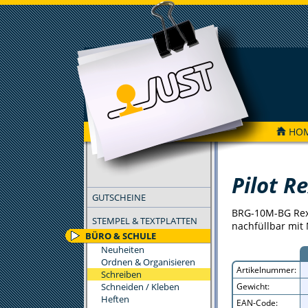
HO
FILTER
Pilot R
GUTSCHEINE
BRG-10M-BG Rexg
STEMPEL & TEXTPLATTEN
nachfüllbar mit 
BÜRO & SCHULE
Neuheiten
Ordnen & Organisieren
Artikelnummer:
Schreiben
Schneiden / Kleben
Gewicht:
Heften
EAN-Code: