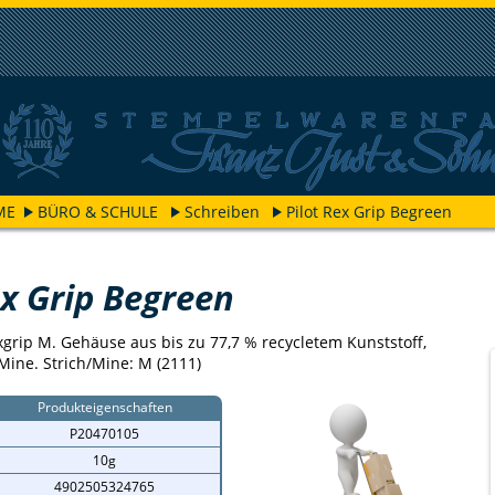
ME
BÜRO & SCHULE
Schreiben
Pilot Rex Grip Begreen
ex Grip Begreen
rip M. Gehäuse aus bis zu 77,7 % recycletem Kunststoff,
Mine. Strich/Mine: M (2111)
Produkteigenschaften
P20470105
10g
4902505324765