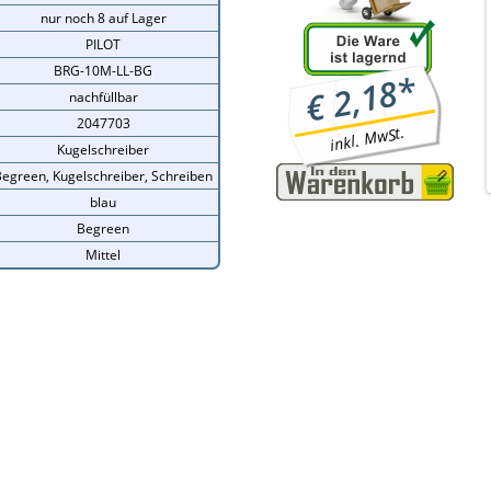
nur noch 8 auf Lager
PILOT
BRG-10M-LL-BG
*
2,18
€
nachfüllbar
2047703
inkl. MwSt.
Kugelschreiber
egreen, Kugelschreiber, Schreiben
blau
Begreen
Mittel