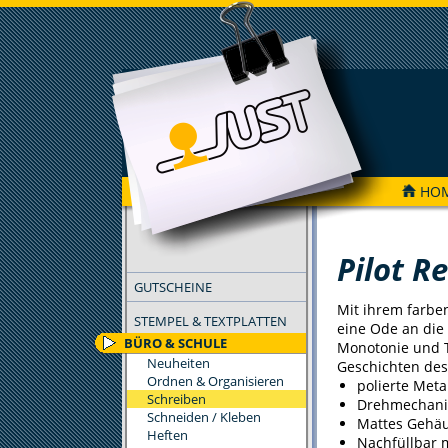
HO
FILTER
Pilot R
GUTSCHEINE
Mit ihrem farben
STEMPEL & TEXTPLATTEN
eine Ode an die
BÜRO & SCHULE
Monotonie und Tr
Neuheiten
Geschichten des
Ordnen & Organisieren
polierte Meta
Schreiben
Drehmechani
Schneiden / Kleben
Mattes Gehä
Heften
Nachfüllbar m