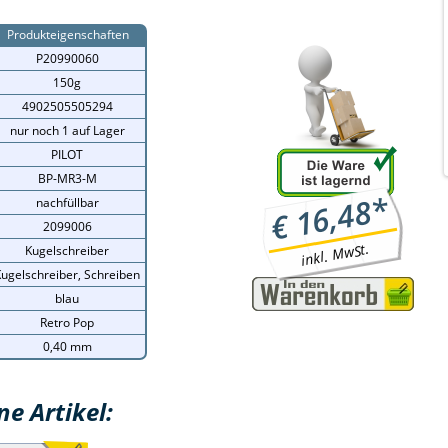
Produkteigenschaften
P20990060
150g
4902505505294
nur noch 1 auf Lager
PILOT
BP-MR3-M
*
16,48
nachfüllbar
€
2099006
inkl. MwSt.
Kugelschreiber
ugelschreiber, Schreiben
blau
Retro Pop
0,40 mm
e Artikel: