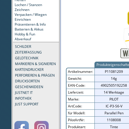
Lochen / Stanzen
Zeichnen
Verpacken / Wiegen
Einrichten
Präsentieren & Info
Batterien & Akkus
Hobby & Fun
Abverkauf
SCHILDER
ZEITERFASSUNG
GELDTECHNIK
MARKIEREN & SIGNIEREN
Produkteigenschaft
KARTENDRUCKER
Artikelnummer:
P11081209
PERFORIEREN & PRÄGEN
Gewicht:
14g
DRUCKSORTEN
EAN-Code:
4902505192258
GESCHENKIDEEN
Lieferzeit:
14 Werktage
JUSTNET IT
INFOTHEK
Marke:
PILOT
JUST SUPPORT
ArtCode:
IC-P3-S6-V
für Modell:
Parallel Pen
PilotArtNr:
1108008
Produktart:
Tinte