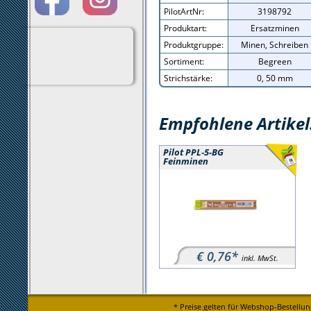
PilotArtNr:
3198792
Produktart:
Ersatzminen
Produktgruppe:
Minen, Schreiben
Sortiment:
Begreen
Strichstärke:
0, 50 mm
Empfohlene Artikel
Pilot PPL-5-BG
Feinminen
€ 0,76*
inkl. MwSt.
* Preise gelten für Webshop-Bestellun