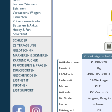
Lochen / Stanzen
Zeichnen
Verpacken / Wiegen
Einrichten
Präsentieren & Info
Batterien & Akkus
Hobby & Fun
Abverkauf
SCHILDER
ZEITERFASSUNG
GELDTECHNIK
MARKIEREN & SIGNIEREN
Produkteigenschaft
KARTENDRUCKER
Artikelnummer:
P31987920
PERFORIEREN & PRÄGEN
Gewicht:
0g
DRUCKSORTEN
EAN-Code:
4902505373831
GESCHENKIDEEN
Lieferzeit:
14 Werktage
JUSTNET IT
INFOTHEK
Marke:
PILOT
JUST SUPPORT
ArtCode:
PPL-5-2B-BG
für Modell:
Progrex, Rexgrip
Farbe:
schwarz
Härtegrad:
2B