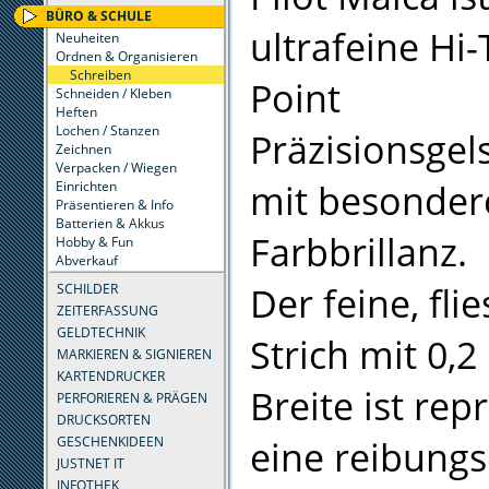
BÜRO & SCHULE
ultrafeine Hi-
Neuheiten
Ordnen & Organisieren
Schreiben
Point
Schneiden / Kleben
Heften
Lochen / Stanzen
Präzisionsgel
Zeichnen
Verpacken / Wiegen
mit besonder
Einrichten
Präsentieren & Info
Batterien & Akkus
Farbbrillanz.
Hobby & Fun
Abverkauf
Der feine, fli
SCHILDER
ZEITERFASSUNG
GELDTECHNIK
Strich mit 0,
MARKIEREN & SIGNIEREN
KARTENDRUCKER
Breite ist re
PERFORIEREN & PRÄGEN
DRUCKSORTEN
eine reibungs
GESCHENKIDEEN
JUSTNET IT
INFOTHEK