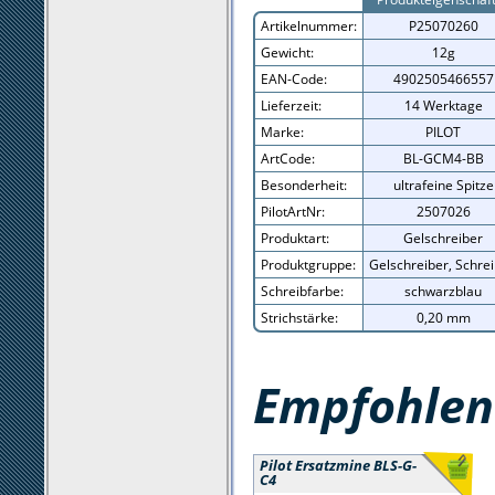
Artikelnummer:
P25070260
Gewicht:
12g
EAN-Code:
4902505466557
Lieferzeit:
14 Werktage
Marke:
PILOT
ArtCode:
BL-GCM4-BB
Besonderheit:
ultrafeine Spitze
PilotArtNr:
2507026
Produktart:
Gelschreiber
Produktgruppe:
Gelschreiber, Schre
Schreibfarbe:
schwarzblau
Strichstärke:
0,20 mm
Empfohlene
Pilot Ersatzmine BLS-G-
C4