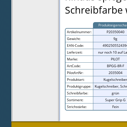
Schreibfarbe 
Produkteigenscha
Artikelnummer:
P20350040
Gewicht:
9g
EAN-Code:
490250552439
Lieferzeit:
nur noch 10 auf L
Marke:
PILOT
ArtCode:
BPGG-8R-F
PilotArtNr:
2035004
Produktart:
Kugelschreibe
Produktgruppe:
Kugelschreiber, Sch
Schreibfarbe:
grün
Sortiment:
Super Grip G
Strichstärke:
Fein