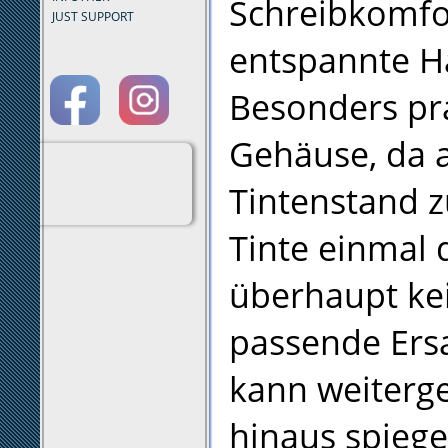
Schreibkomfor
JUST SUPPORT
entspannte H
Besonders pra
Gehäuse, da a
Tintenstand zu
Tinte einmal 
überhaupt kei
passende Ers
kann weiterg
hinaus spiege