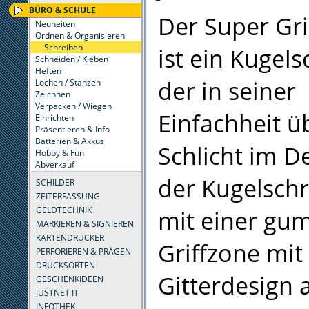
BÜRO & SCHULE
Der Super Gr
Neuheiten
Ordnen & Organisieren
Schreiben
ist ein Kugels
Schneiden / Kleben
Heften
der in seiner
Lochen / Stanzen
Zeichnen
Verpacken / Wiegen
Einfachheit ü
Einrichten
Präsentieren & Info
Batterien & Akkus
Schlicht im De
Hobby & Fun
Abverkauf
der Kugelschr
SCHILDER
ZEITERFASSUNG
GELDTECHNIK
mit einer gu
MARKIEREN & SIGNIEREN
KARTENDRUCKER
Griffzone mit
PERFORIEREN & PRÄGEN
DRUCKSORTEN
Gitterdesign 
GESCHENKIDEEN
JUSTNET IT
INFOTHEK