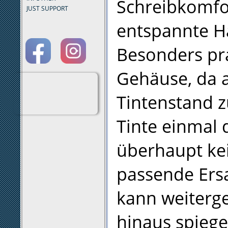
Schreibkomfor
JUST SUPPORT
entspannte H
Besonders pra
Gehäuse, da a
Tintenstand zu
Tinte einmal 
überhaupt kei
passende Ers
kann weiterg
hinaus spiege