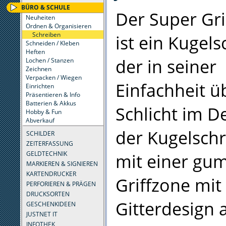
BÜRO & SCHULE
Der Super Gr
Neuheiten
Ordnen & Organisieren
Schreiben
ist ein Kugels
Schneiden / Kleben
Heften
der in seiner
Lochen / Stanzen
Zeichnen
Verpacken / Wiegen
Einfachheit ü
Einrichten
Präsentieren & Info
Batterien & Akkus
Schlicht im De
Hobby & Fun
Abverkauf
der Kugelschr
SCHILDER
ZEITERFASSUNG
GELDTECHNIK
mit einer gu
MARKIEREN & SIGNIEREN
KARTENDRUCKER
Griffzone mit
PERFORIEREN & PRÄGEN
DRUCKSORTEN
Gitterdesign 
GESCHENKIDEEN
JUSTNET IT
INFOTHEK