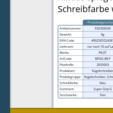
Schreibfarbe 
Produkteigenscha
Artikelnummer:
P20350030
Gewicht:
9g
EAN-Code:
490250552438
Lieferzeit:
nur noch 10 auf L
Marke:
PILOT
ArtCode:
BPGG-8R-F
PilotArtNr:
2035003
Produktart:
Kugelschreibe
Produktgruppe:
Kugelschreiber, Sch
Schreibfarbe:
blau
Sortiment:
Super Grip G
Strichstärke:
Fein