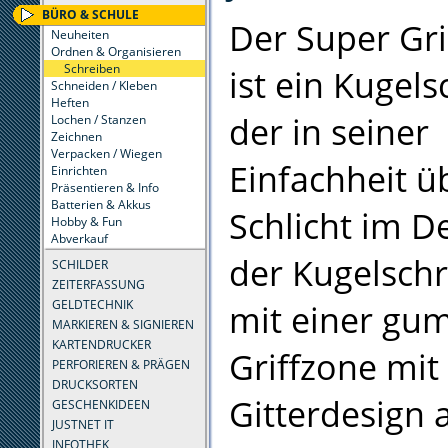
BÜRO & SCHULE
Der Super Gr
Neuheiten
Ordnen & Organisieren
Schreiben
ist ein Kugels
Schneiden / Kleben
Heften
der in seiner
Lochen / Stanzen
Zeichnen
Verpacken / Wiegen
Einfachheit ü
Einrichten
Präsentieren & Info
Batterien & Akkus
Schlicht im De
Hobby & Fun
Abverkauf
der Kugelschr
SCHILDER
ZEITERFASSUNG
GELDTECHNIK
mit einer gu
MARKIEREN & SIGNIEREN
KARTENDRUCKER
Griffzone mit
PERFORIEREN & PRÄGEN
DRUCKSORTEN
Gitterdesign 
GESCHENKIDEEN
JUSTNET IT
INFOTHEK