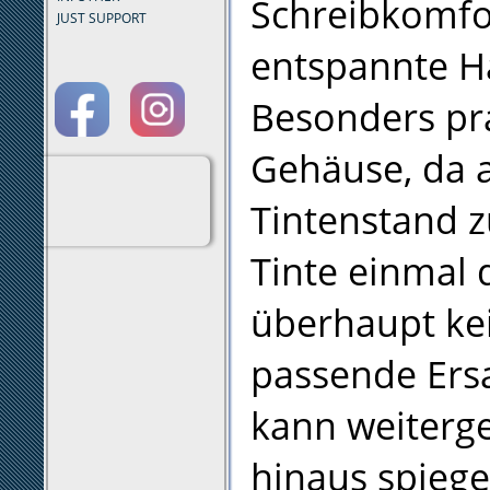
Schreibkomfor
JUST SUPPORT
entspannte H
Besonders pra
Gehäuse, da a
Tintenstand zu
Tinte einmal 
überhaupt kei
passende Ers
kann weiterg
hinaus spiege