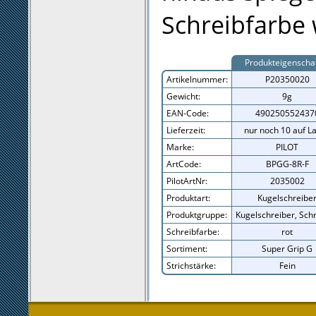
Schreibfarbe 
Produkteigenscha
Artikelnummer:
P20350020
Gewicht:
9g
EAN-Code:
490250552437
Lieferzeit:
nur noch 10 auf L
Marke:
PILOT
ArtCode:
BPGG-8R-F
PilotArtNr:
2035002
Produktart:
Kugelschreibe
Produktgruppe:
Kugelschreiber, Sch
Schreibfarbe:
rot
Sortiment:
Super Grip G
Strichstärke:
Fein