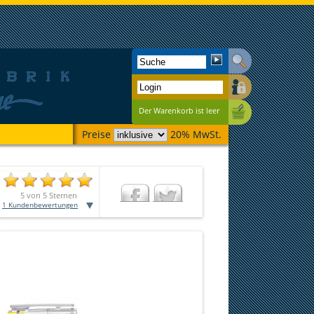
Der Warenkorb ist leer
Preise
20% MwSt.
5
von
5
Sternen
1
Kundenbewertungen