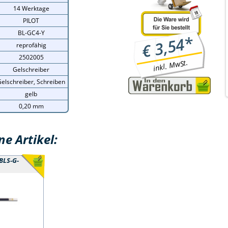
14 Werktage
PILOT
BL-GC4-Y
*
3,54
€
reprofähig
2502005
inkl. MwSt.
Gelschreiber
elschreiber, Schreiben
gelb
0,20 mm
e Artikel:
BLS-G-