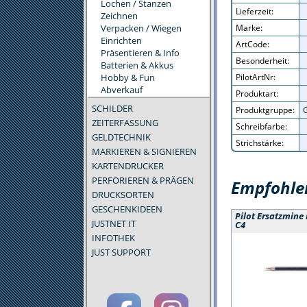
Lochen / Stanzen
Lieferzeit:
Zeichnen
Verpacken / Wiegen
Marke:
Einrichten
ArtCode:
Präsentieren & Info
Besonderheit:
Batterien & Akkus
Hobby & Fun
PilotArtNr:
Abverkauf
Produktart:
SCHILDER
Produktgruppe:
G
ZEITERFASSUNG
Schreibfarbe:
GELDTECHNIK
Strichstärke:
MARKIEREN & SIGNIEREN
KARTENDRUCKER
PERFORIEREN & PRÄGEN
Empfohlen
DRUCKSORTEN
GESCHENKIDEEN
Pilot Ersatzmine 
JUSTNET IT
C4
INFOTHEK
JUST SUPPORT