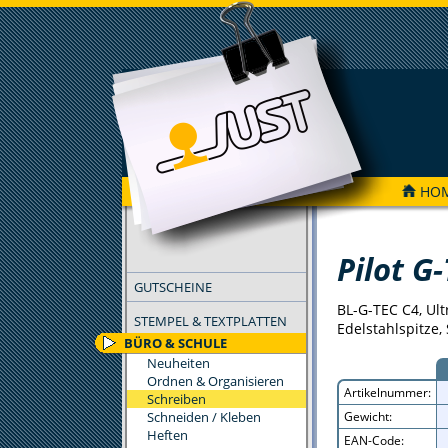
HO
FILTER
Pilot G
GUTSCHEINE
BL-G-TEC C4, Ult
STEMPEL & TEXTPLATTEN
Edelstahlspitze,
BÜRO & SCHULE
Neuheiten
Ordnen & Organisieren
Artikelnummer:
Schreiben
Schneiden / Kleben
Gewicht:
Heften
EAN-Code: