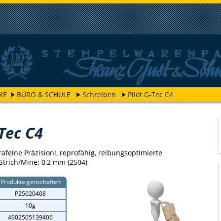
ME
BÜRO & SCHULE
Schreiben
Pilot G-Tec C4
-Tec C4
rafeine Präzision!, reprofähig, reibungsoptimierte
 Strich/Mine: 0,2 mm (2504)
Produkteigenschaften
P25020408
10g
4902505139406