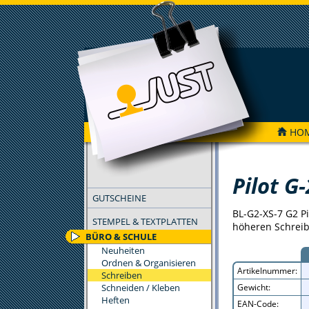
HO
FILTER
Pilot G-
GUTSCHEINE
BL-G2-XS-7 G2 Pi
STEMPEL & TEXTPLATTEN
höheren Schreib
BÜRO & SCHULE
Neuheiten
Ordnen & Organisieren
Artikelnummer:
Schreiben
Schneiden / Kleben
Gewicht:
Heften
EAN-Code: