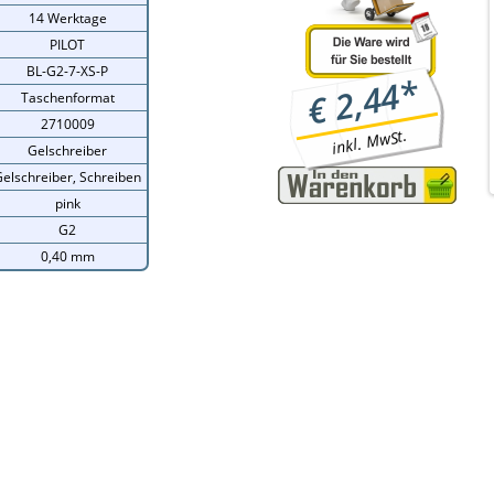
14 Werktage
PILOT
BL-G2-7-XS-P
*
2,44
€
Taschenformat
2710009
inkl. MwSt.
Gelschreiber
elschreiber, Schreiben
pink
G2
0,40 mm