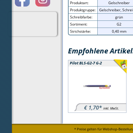
Produktart:
Gelschreiber
Produktgruppe:
Gelschreiber, Schre
Schreibfarbe:
grün
Sortiment:
G2
Strichstärke:
0,40 mm
Empfohlene Artikel
Pilot BLS-G2-7 G-2
€ 1,70*
inkl. MwSt.
* Preise gelten für Webshop-Bestellun