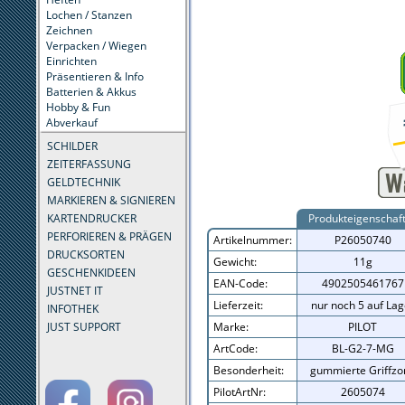
Lochen / Stanzen
Zeichnen
Verpacken / Wiegen
Einrichten
Präsentieren & Info
Batterien & Akkus
Hobby & Fun
Abverkauf
SCHILDER
ZEITERFASSUNG
GELDTECHNIK
MARKIEREN & SIGNIEREN
KARTENDRUCKER
Produkteigenschaf
PERFORIEREN & PRÄGEN
Artikelnummer:
P26050740
DRUCKSORTEN
Gewicht:
11g
GESCHENKIDEEN
EAN-Code:
4902505461767
JUSTNET IT
Lieferzeit:
nur noch 5 auf Lag
INFOTHEK
JUST SUPPORT
Marke:
PILOT
ArtCode:
BL-G2-7-MG
Besonderheit:
gummierte Griffzo
PilotArtNr:
2605074