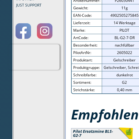
Artikelnummer:
P26050441
JUST SUPPORT
Gewicht:
11g
EAN-Code:
4902505275845
Lieferzeit:
14 Werktage
Marke:
PILOT
ArtCode:
BL-G2-7-DR
Besonderheit:
nachfüllbar
PilotArtNr:
2605022
Produktart:
Gelschreiber
Produktgruppe:
Gelschreiber, Schre
Schreibfarbe:
dunkelrot
Sortiment:
G2
Strichstärke:
0,40 mm
Empfohlene
Pilot Ersatzmine BLS-
G2-7