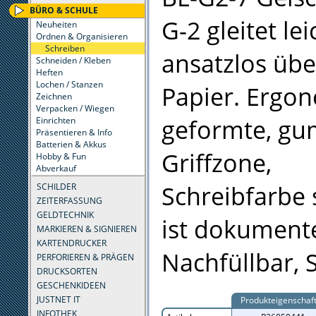
BÜRO & SCHULE
G-2 gleitet le
Neuheiten
Ordnen & Organisieren
Schreiben
ansatzlos übe
Schneiden / Kleben
Heften
Lochen / Stanzen
Papier. Ergo
Zeichnen
Verpacken / Wiegen
geformte, gu
Einrichten
Präsentieren & Info
Batterien & Akkus
Griffzone,
Hobby & Fun
Abverkauf
Schreibfarbe
SCHILDER
ZEITERFASSUNG
GELDTECHNIK
ist dokument
MARKIEREN & SIGNIEREN
KARTENDRUCKER
Nachfüllbar, 
PERFORIEREN & PRÄGEN
DRUCKSORTEN
GESCHENKIDEEN
JUSTNET IT
Produkteigenschaf
INFOTHEK