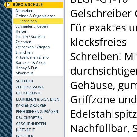
BÜRO & SCHULE
Gelschreiber 
Neuheiten
Ordnen & Organisieren
Schreiben
Für exaktes 
Schneiden / Kleben
Heften
Lochen / Stanzen
klecksfreies
Zeichnen
Verpacken / Wiegen
Schreiben! Mi
Einrichten
Präsentieren & Info
Batterien & Akkus
durchsichtig
Hobby & Fun
Abverkauf
Gehäuse, gu
SCHILDER
ZEITERFASSUNG
GELDTECHNIK
Griffzone un
MARKIEREN & SIGNIEREN
KARTENDRUCKER
Edelstahlspit
PERFORIEREN & PRÄGEN
DRUCKSORTEN
Nachfüllbar, 
GESCHENKIDEEN
JUSTNET IT
INFOTHEK