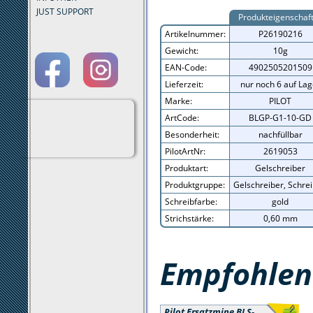
JUST SUPPORT
Produkteigenschaf
Artikelnummer:
P26190216
Gewicht:
10g
EAN-Code:
4902505201509
Lieferzeit:
nur noch 6 auf Lag
Marke:
PILOT
ArtCode:
BLGP-G1-10-GD
Besonderheit:
nachfüllbar
PilotArtNr:
2619053
Produktart:
Gelschreiber
Produktgruppe:
Gelschreiber, Schre
Schreibfarbe:
gold
Strichstärke:
0,60 mm
Empfohlene
Pilot Ersatzmine BLS-