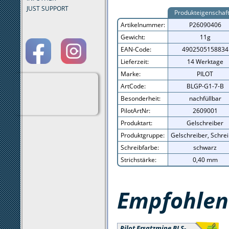
JUST SUPPORT
Produkteigenschaf
Artikelnummer:
P26090406
Gewicht:
11g
EAN-Code:
4902505158834
Lieferzeit:
14 Werktage
Marke:
PILOT
ArtCode:
BLGP-G1-7-B
Besonderheit:
nachfüllbar
PilotArtNr:
2609001
Produktart:
Gelschreiber
Produktgruppe:
Gelschreiber, Schre
Schreibfarbe:
schwarz
Strichstärke:
0,40 mm
Empfohlene
Pilot Ersatzmine BLS-