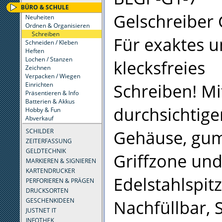
BÜRO & SCHULE
Gelschreiber 
Neuheiten
Ordnen & Organisieren
Schreiben
Für exaktes 
Schneiden / Kleben
Heften
Lochen / Stanzen
klecksfreies
Zeichnen
Verpacken / Wiegen
Schreiben! Mi
Einrichten
Präsentieren & Info
Batterien & Akkus
durchsichtig
Hobby & Fun
Abverkauf
Gehäuse, gu
SCHILDER
ZEITERFASSUNG
GELDTECHNIK
Griffzone un
MARKIEREN & SIGNIEREN
KARTENDRUCKER
Edelstahlspit
PERFORIEREN & PRÄGEN
DRUCKSORTEN
Nachfüllbar, 
GESCHENKIDEEN
JUSTNET IT
INFOTHEK