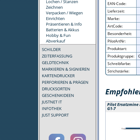
Lochen / Stanzen
EAN-Code:
Zeichnen
Lieferzeit:
Verpacken / Wiegen
Einrichten
Marke:
Präsentieren & Info
ArtCode:
Batterien & Akkus
Besonderheit:
Hobby & Fun
Abverkauf
PilotArtNr:
Produktart:
SCHILDER
ZEITERFASSUNG
Produktgruppe:
G
GELDTECHNIK
Schreibfarbe:
MARKIEREN & SIGNIEREN
Strichstärke:
KARTENDRUCKER
PERFORIEREN & PRÄGEN
DRUCKSORTEN
Empfohlen
GESCHENKIDEEN
JUSTNET IT
Pilot Ersatzmine 
INFOTHEK
G1-7
JUST SUPPORT