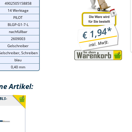
4902505158858
14 Werktage
PILOT
BLGP-G1-7-L
*
1,94
€
nachfüllbar
2609003
inkl. MwSt.
Gelschreiber
elschreiber, Schreiben
blau
0,40 mm
e Artikel:
BLS-