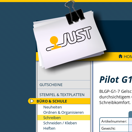
HO
FILTER
Pilot G
GUTSCHEINE
BLGP-G1-7 Gelsch
STEMPEL & TEXTPLATTEN
durchsichtigem 
BÜRO & SCHULE
Schreibkomfort. 
Neuheiten
Ordnen & Organisieren
Schreiben
Artikelnummer:
Schneiden / Kleben
Heften
Gewicht: