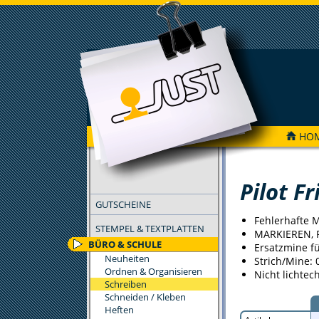
HO
FILTER
Pilot Fr
GUTSCHEINE
Fehlerhafte 
STEMPEL & TEXTPLATTEN
MARKIEREN, 
BÜRO & SCHULE
Ersatzmine fü
Neuheiten
Strich/Mine:
Ordnen & Organisieren
Nicht lichtec
Schreiben
Schneiden / Kleben
Heften