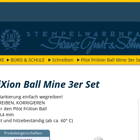
ME
BÜRO & SCHULE
Schreiben
Pilot FriXion Ball Mine 3er S
iXion Ball Mine 3er Set
Markierung einfach wegreiben!
REIBEN, KORRIGIEREN
r den Pilot FriXion Ball
 0,4 mm
ht und hitzebeständig (ab ca. 60° C)
Produkteigenschaften