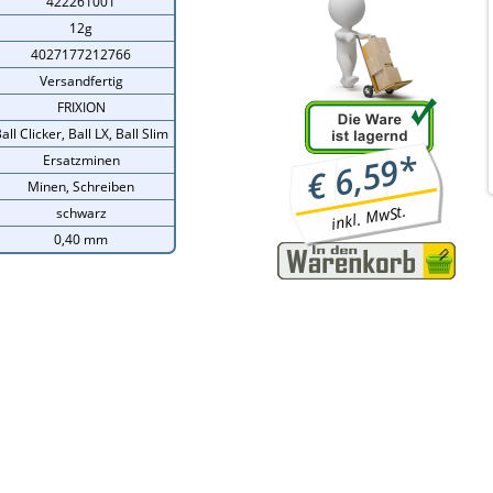
422261001
12g
4027177212766
Versandfertig
FRIXION
all Clicker, Ball LX, Ball Slim
*
6,59
Ersatzminen
€
Minen, Schreiben
inkl. MwSt.
schwarz
0,40 mm