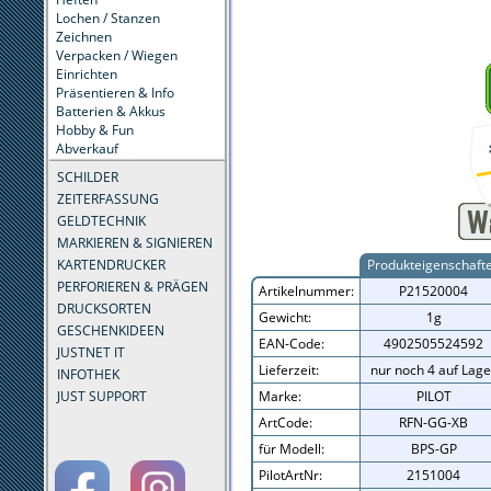
Lochen / Stanzen
Zeichnen
Verpacken / Wiegen
Einrichten
Präsentieren & Info
Batterien & Akkus
Hobby & Fun
Abverkauf
SCHILDER
ZEITERFASSUNG
GELDTECHNIK
MARKIEREN & SIGNIEREN
KARTENDRUCKER
Produkteigenschaft
PERFORIEREN & PRÄGEN
Artikelnummer:
P21520004
DRUCKSORTEN
Gewicht:
1g
GESCHENKIDEEN
EAN-Code:
4902505524592
JUSTNET IT
Lieferzeit:
nur noch 4 auf Lage
INFOTHEK
JUST SUPPORT
Marke:
PILOT
ArtCode:
RFN-GG-XB
für Modell:
BPS-GP
PilotArtNr:
2151004