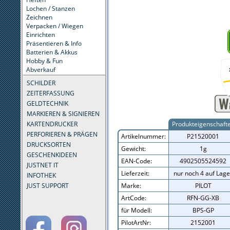
Lochen / Stanzen
Zeichnen
Verpacken / Wiegen
Einrichten
Präsentieren & Info
Batterien & Akkus
Hobby & Fun
Abverkauf
SCHILDER
ZEITERFASSUNG
GELDTECHNIK
MARKIEREN & SIGNIEREN
KARTENDRUCKER
Produkteigenschaft
PERFORIEREN & PRÄGEN
Artikelnummer:
P21520001
DRUCKSORTEN
Gewicht:
1g
GESCHENKIDEEN
EAN-Code:
4902505524592
JUSTNET IT
Lieferzeit:
nur noch 4 auf Lage
INFOTHEK
JUST SUPPORT
Marke:
PILOT
ArtCode:
RFN-GG-XB
für Modell:
BPS-GP
PilotArtNr:
2152001