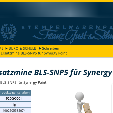
ME
BÜRO & SCHULE
Schreiben
t Ersatzmine BLS-SNP5 für Synergy Point
rsatzmine BLS-SNP5 für Synergy
 BLS-SNP5 für Synergy Point
Produkteigenschaften
P25090001
1g
4902505585074