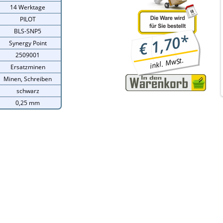
14 Werktage
PILOT
BLS-SNP5
*
1,70
€
Synergy Point
2509001
inkl. MwSt.
Ersatzminen
Minen, Schreiben
schwarz
0,25 mm