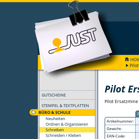
HO
Pilo
FILTER
Pilot E
GUTSCHEINE
Pilot Ersatzmine
STEMPEL & TEXTPLATTEN
BÜRO & SCHULE
Neuheiten
Artikelnummer:
Ordnen & Organisieren
Gewicht:
Schreiben
Schneiden / Kleben
EAN-Code: