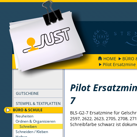
HOME
BÜRO 
Pilot Ersatzmine
FILTER
Pilot Ersatzmi
GUTSCHEINE
7
STEMPEL & TEXTPLATTEN
BÜRO & SCHULE
BLS-G2-7 Ersatzmine für Gelschr
Neuheiten
2597, 2622, 2623, 2705, 2708, 271
Ordnen & Organisieren
Schreibfarbe schwarz ist dokum
Schreiben
Schneiden / Kleben
Heften