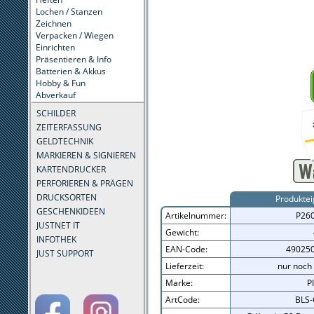
Lochen / Stanzen
Zeichnen
Verpacken / Wiegen
Einrichten
Präsentieren & Info
Batterien & Akkus
Hobby & Fun
Abverkauf
SCHILDER
ZEITERFASSUNG
GELDTECHNIK
MARKIEREN & SIGNIEREN
KARTENDRUCKER
PERFORIEREN & PRÄGEN
DRUCKSORTEN
Produktei
GESCHENKIDEEN
Artikelnummer:
P26
JUSTNET IT
Gewicht:
INFOTHEK
EAN-Code:
49025
JUST SUPPORT
Lieferzeit:
nur noch 
Marke:
P
ArtCode:
BLS-