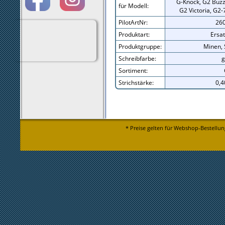
G-Knock, G2 Buzz,
für Modell:
G2 Victoria, G2-
PilotArtNr:
26
Produktart:
Ersa
Produktgruppe:
Minen, 
Schreibfarbe:
g
Sortiment:
Strichstärke:
0,
* Preise gelten für Webshop-Bestellun