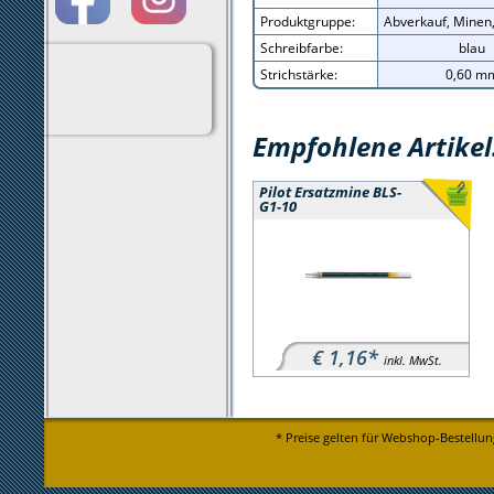
Produktgruppe:
Abverkauf, Minen
Schreibfarbe:
blau
Strichstärke:
0,60 m
Empfohlene Artikel
Pilot Ersatzmine BLS-
G1-10
€ 1,16*
inkl. MwSt.
* Preise gelten für Webshop-Bestellun