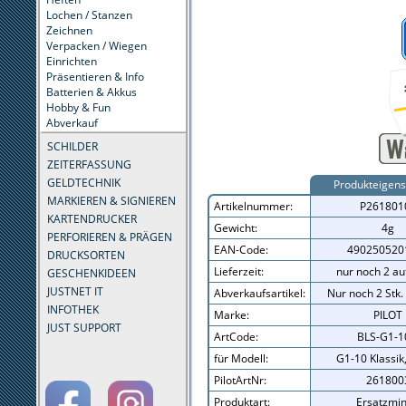
Lochen / Stanzen
Zeichnen
Verpacken / Wiegen
Einrichten
Präsentieren & Info
Batterien & Akkus
Hobby & Fun
Abverkauf
SCHILDER
ZEITERFASSUNG
GELDTECHNIK
Produkteigens
MARKIEREN & SIGNIEREN
Artikelnummer:
P261801
KARTENDRUCKER
Gewicht:
4g
PERFORIEREN & PRÄGEN
EAN-Code:
490250520
DRUCKSORTEN
Lieferzeit:
nur noch 2 au
GESCHENKIDEEN
JUSTNET IT
Abverkaufsartikel:
Nur noch 2 Stk. 
INFOTHEK
Marke:
PILOT
JUST SUPPORT
ArtCode:
BLS-G1-1
für Modell:
G1-10 Klassik
PilotArtNr:
261800
Produktart:
Ersatzmi