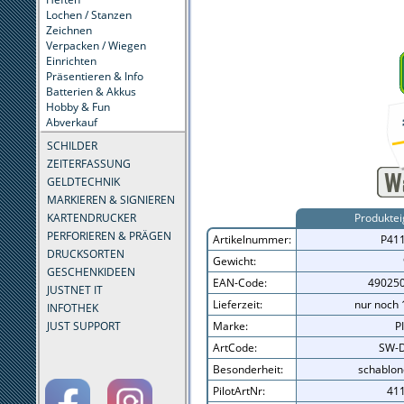
Lochen / Stanzen
Zeichnen
Verpacken / Wiegen
Einrichten
Präsentieren & Info
Batterien & Akkus
Hobby & Fun
Abverkauf
SCHILDER
ZEITERFASSUNG
GELDTECHNIK
MARKIEREN & SIGNIEREN
KARTENDRUCKER
Produktei
PERFORIEREN & PRÄGEN
Artikelnummer:
P41
DRUCKSORTEN
Gewicht:
GESCHENKIDEEN
EAN-Code:
49025
JUSTNET IT
Lieferzeit:
nur noch 
INFOTHEK
JUST SUPPORT
Marke:
P
ArtCode:
SW-D
Besonderheit:
schablon
PilotArtNr:
41