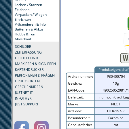
Lochen / Stanzen
Zeichnen
Verpacken / Wiegen
Einrichten
Präsentieren & Info
Batterien & Akkus
Hobby & Fun
Abverkauf
SCHILDER
ZEITERFASSUNG
GELDTECHNIK
MARKIEREN & SIGNIEREN
KARTENDRUCKER
Produkteigenschaf
PERFORIEREN & PRÄGEN
Artikelnummer:
P30400704
DRUCKSORTEN
Gewicht:
10g
GESCHENKIDEEN
EAN-Code:
4902505208171
JUSTNET IT
Lieferzeit:
nur noch 6 auf Lag
INFOTHEK
JUST SUPPORT
Marke:
PILOT
ArtCode:
HCR-197-R
Besonderheit:
Farbmine
Gehäusefarbe:
rot