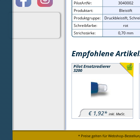
PilotArtNr:
3040002
Produktart:
Bleistift
Produktgruppe:
Druckbleistift, Schr
Schreibfarbe:
rot
Strichstärke:
0,70 mm
Empfohlene Artikel
Pilot Ersatzradierer
3200
€ 1,92*
inkl. MwSt.
* Preise gelten für Webshop-Bestellun