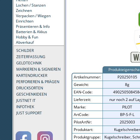
Lochen / Stanzen
Zeichnen
Verpacken / Wiegen
Einrichten
Präsentieren & Info
Batterien & Akkus
Hobby & Fun
Abverkauf
SCHILDER
ZEITERFASSUNG
GELDTECHNIK
MARKIEREN & SIGNIEREN
Produkteigenscha
KARTENDRUCKER
Artikelnummer:
P20250105
PERFORIEREN & PRÄGEN
Gewicht:
8g
DRUCKSORTEN
EAN-Code:
490250508458
GESCHENKIDEEN
Lieferzeit:
nur noch 2 auf La
JUSTNET IT
INFOTHEK
Marke:
PILOT
JUST SUPPORT
ArtCode:
BP-S-F-L
PilotArtNr:
2025003
Produktart:
Kugelschreibe
Produktgruppe:
Kugelschreiber, Sch