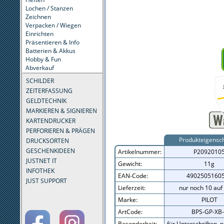
Lochen / Stanzen
Zeichnen
Verpacken / Wiegen
Einrichten
Präsentieren & Info
Batterien & Akkus
Hobby & Fun
Abverkauf
SCHILDER
ZEITERFASSUNG
GELDTECHNIK
MARKIEREN & SIGNIEREN
KARTENDRUCKER
PERFORIEREN & PRÄGEN
Produkteigensc
DRUCKSORTEN
GESCHENKIDEEN
Artikelnummer:
P2092010
JUSTNET IT
Gewicht:
11g
INFOTHEK
EAN-Code:
4902505160
JUST SUPPORT
Lieferzeit:
nur noch 10 auf
Marke:
PILOT
ArtCode:
BPS-GP-XB-
Besonderheit:
für Unterschriften, 