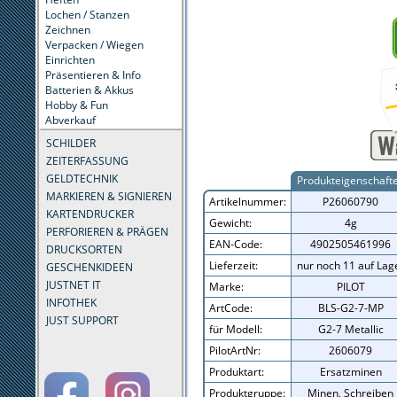
Lochen / Stanzen
Zeichnen
Verpacken / Wiegen
Einrichten
Präsentieren & Info
Batterien & Akkus
Hobby & Fun
Abverkauf
SCHILDER
ZEITERFASSUNG
GELDTECHNIK
Produkteigenschaft
MARKIEREN & SIGNIEREN
Artikelnummer:
P26060790
KARTENDRUCKER
Gewicht:
4g
PERFORIEREN & PRÄGEN
EAN-Code:
4902505461996
DRUCKSORTEN
Lieferzeit:
nur noch 11 auf Lag
GESCHENKIDEEN
JUSTNET IT
Marke:
PILOT
INFOTHEK
ArtCode:
BLS-G2-7-MP
JUST SUPPORT
für Modell:
G2-7 Metallic
PilotArtNr:
2606079
Produktart:
Ersatzminen
Produktgruppe:
Minen, Schreiben