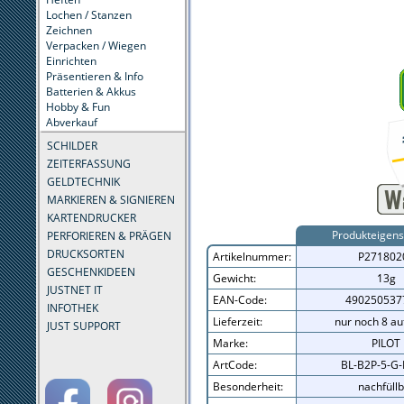
Lochen / Stanzen
Zeichnen
Verpacken / Wiegen
Einrichten
Präsentieren & Info
Batterien & Akkus
Hobby & Fun
Abverkauf
SCHILDER
ZEITERFASSUNG
GELDTECHNIK
MARKIEREN & SIGNIEREN
KARTENDRUCKER
Produkteigens
PERFORIEREN & PRÄGEN
DRUCKSORTEN
Artikelnummer:
P271802
GESCHENKIDEEN
Gewicht:
13g
JUSTNET IT
EAN-Code:
490250537
INFOTHEK
Lieferzeit:
nur noch 8 au
JUST SUPPORT
Marke:
PILOT
ArtCode:
BL-B2P-5-G-
Besonderheit:
nachfüll