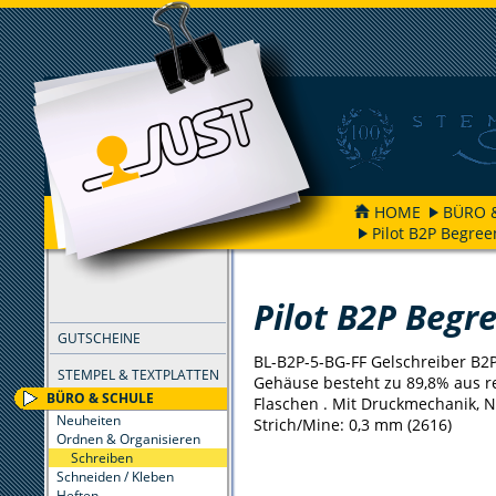
HOME
BÜRO 
Pilot B2P Begree
FILTER
Pilot B2P Begr
GUTSCHEINE
BL-B2P-5-BG-FF Gelschreiber B2P
STEMPEL & TEXTPLATTEN
Gehäuse besteht zu 89,8% aus r
BÜRO & SCHULE
Flaschen . Mit Druckmechanik, N
Neuheiten
Strich/Mine: 0,3 mm (2616)
Ordnen & Organisieren
Schreiben
Schneiden / Kleben
Heften