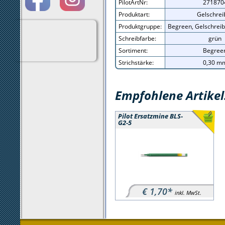
PilotArtNr:
271870
Produktart:
Gelschrei
Produktgruppe:
Begreen, Gelschreib
Schreibfarbe:
grün
Sortiment:
Begree
Strichstärke:
0,30 m
Empfohlene Artikel
Pilot Ersatzmine BLS-
G2-5
€ 1,70*
inkl. MwSt.