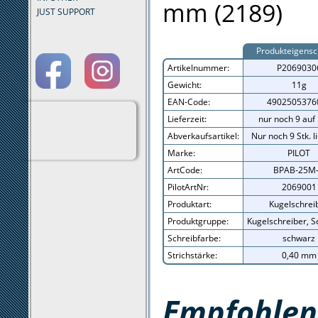
mm (2189)
JUST SUPPORT
Produkteigensc
Artikelnummer:
P2069030
Gewicht:
11g
EAN-Code:
4902505376
Lieferzeit:
nur noch 9 auf
Abverkaufsartikel:
Nur noch 9 Stk. l
Marke:
PILOT
ArtCode:
BPAB-25M
PilotArtNr:
2069001
Produktart:
Kugelschrei
Produktgruppe:
Kugelschreiber, S
Schreibfarbe:
schwarz
Strichstärke:
0,40 mm
Empfohlene