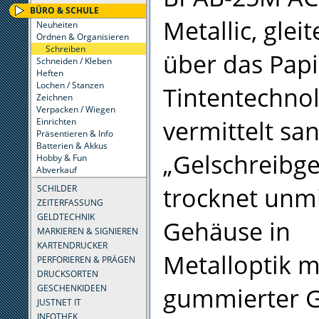
BÜRO & SCHULE
Metallic, gleit
Neuheiten
Ordnen & Organisieren
Schreiben
über das Pap
Schneiden / Kleben
Heften
Lochen / Stanzen
Tintentechno
Zeichnen
Verpacken / Wiegen
vermittelt san
Einrichten
Präsentieren & Info
Batterien & Akkus
„Gelschreibge
Hobby & Fun
Abverkauf
trocknet unmi
SCHILDER
ZEITERFASSUNG
GELDTECHNIK
Gehäuse in
MARKIEREN & SIGNIEREN
KARTENDRUCKER
Metalloptik mi
PERFORIEREN & PRÄGEN
DRUCKSORTEN
gummierter Gr
GESCHENKIDEEN
JUSTNET IT
INFOTHEK