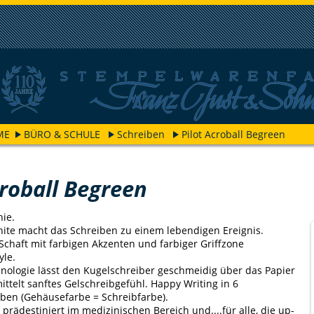
ME
BÜRO & SCHULE
Schreiben
Pilot Acroball Begreen
croball Begreen
ie.
hite macht das Schreiben zu einem lebendigen Ereignis.
Schaft mit farbigen Akzenten und farbiger Griffzone
yle.
nologie lässt den Kugelschreiber geschmeidig über das Papier
ittelt sanftes Gelschreibgefühl. Happy Writing in 6
rben (Gehäusefarbe = Schreibfarbe).
s, prädestiniert im medizinischen Bereich und....für alle, die up-