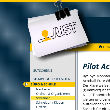
HO
FILTER
Pilot A
GUTSCHEINE
Bye bye Monoton
STEMPEL & TEXTPLATTEN
Acroball Pure W
BÜRO & SCHULE
Der klare weiße 
Neuheiten
(gummiert) ist st
Ordnen & Organisieren
Neue Tintentech
Schreiben
gleiten und verm
Schneiden / Kleben
auffallenden Fa
Heften
Stylisch für girl