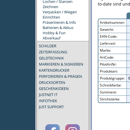
Lochen / Stanzen
to-date sind un
Zeichnen
Verpacken / Wiegen
Einrichten
Präsentieren & Info
Artikelnummer:
Batterien & Akkus
Gewicht:
Hobby & Fun
EAN-Code:
Abverkauf
Lieferzeit:
SCHILDER
Marke:
ZEITERFASSUNG
ArtCode:
GELDTECHNIK
MARKIEREN & SIGNIEREN
PilotArtNr:
KARTENDRUCKER
Produktart:
PERFORIEREN & PRÄGEN
Produktgruppe:
B
DRUCKSORTEN
Schreibfarbe:
GESCHENKIDEEN
Sortiment:
JUSTNET IT
Strichstärke:
INFOTHEK
JUST SUPPORT