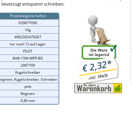
d bevorzugt entspannt schreiben.
Produkteigenschaften
P20877090
10g
4902505479267
nur noch 12 auf Lager
PILOT
BAB-15M-WPP-BG
*
2,32
€
2087709
Kugelschreiber
inkl. MwSt.
egreen, Kugelschreiber, Schreiben
pink
Begreen
0,40 mm