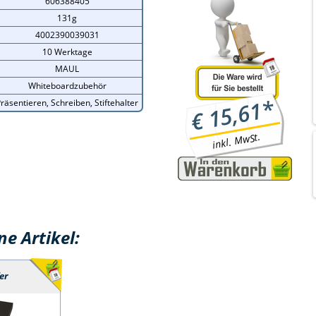
606388405
131g
4002390039031
10 Werktage
MAUL
Whiteboardzubehör
*
15,61
räsentieren, Schreiben, Stiftehalter
€
inkl. MwSt.
e Artikel:
er