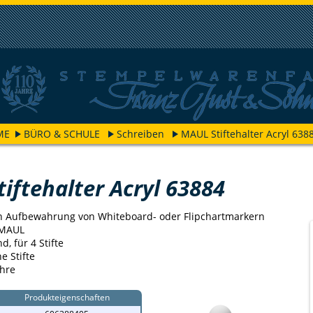
ME
BÜRO & SCHULE
Schreiben
MAUL Stiftehalter Acryl 638
iftehalter Acryl 63884
n Aufbewahrung von Whiteboard- oder Flipchartmarkern
 MAUL
, für 4 Stifte
e Stifte
ahre
Produkteigenschaften