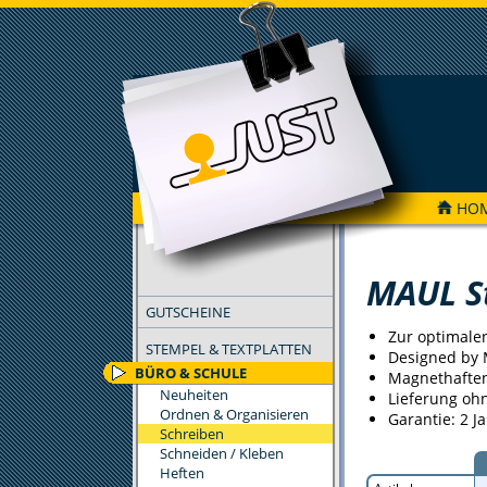
HO
FILTER
MAUL St
GUTSCHEINE
Zur optimale
STEMPEL & TEXTPLATTEN
Designed by
BÜRO & SCHULE
Magnethaftend
Neuheiten
Lieferung ohn
Ordnen & Organisieren
Garantie: 2 J
Schreiben
Schneiden / Kleben
Heften