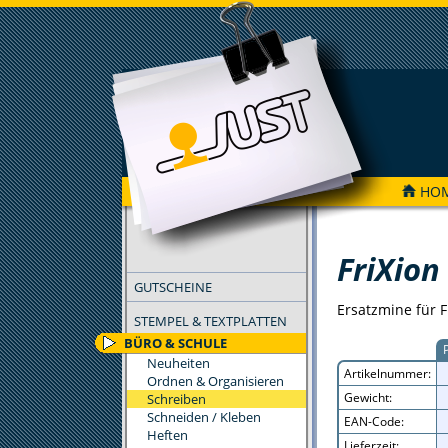
HO
FILTER
FriXion
GUTSCHEINE
Ersatzmine für F
STEMPEL & TEXTPLATTEN
BÜRO & SCHULE
Neuheiten
Artikelnummer:
Ordnen & Organisieren
Gewicht:
Schreiben
Schneiden / Kleben
EAN-Code:
Heften
Lieferzeit: