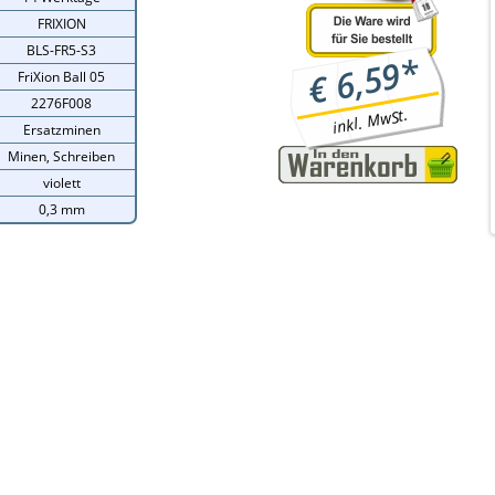
FRIXION
BLS-FR5-S3
*
6,59
€
FriXion Ball 05
2276F008
inkl. MwSt.
Ersatzminen
Minen, Schreiben
violett
0,3 mm