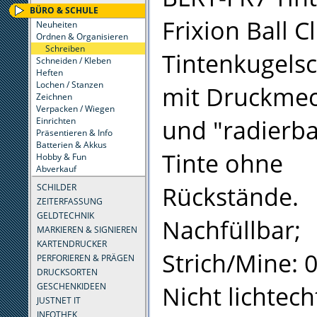
BÜRO & SCHULE
Frixion Ball Cl
Neuheiten
Ordnen & Organisieren
Schreiben
Tintenkugelsc
Schneiden / Kleben
Heften
Lochen / Stanzen
mit Druckme
Zeichnen
Verpacken / Wiegen
und "radierba
Einrichten
Präsentieren & Info
Batterien & Akkus
Tinte ohne
Hobby & Fun
Abverkauf
Rückstände.
SCHILDER
ZEITERFASSUNG
GELDTECHNIK
Nachfüllbar;
MARKIEREN & SIGNIEREN
KARTENDRUCKER
Strich/Mine: 
PERFORIEREN & PRÄGEN
DRUCKSORTEN
Nicht lichtech
GESCHENKIDEEN
JUSTNET IT
INFOTHEK