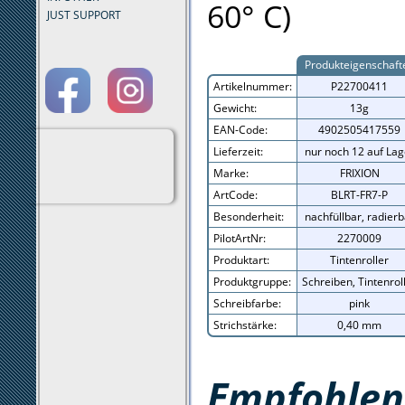
60° C)
JUST SUPPORT
Produkteigenschaft
Artikelnummer:
P22700411
Gewicht:
13g
EAN-Code:
4902505417559
Lieferzeit:
nur noch 12 auf Lag
Marke:
FRIXION
ArtCode:
BLRT-FR7-P
Besonderheit:
nachfüllbar, radierb
PilotArtNr:
2270009
Produktart:
Tintenroller
Produktgruppe:
Schreiben, Tintenrol
Schreibfarbe:
pink
Strichstärke:
0,40 mm
Empfohlene