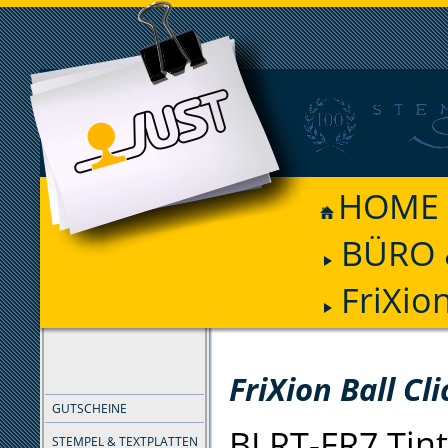
HOME
BÜRO 
FriXion
FILTER
FriXion Ball Cl
GUTSCHEINE
BLRT-FR7 Tint
STEMPEL & TEXTPLATTEN