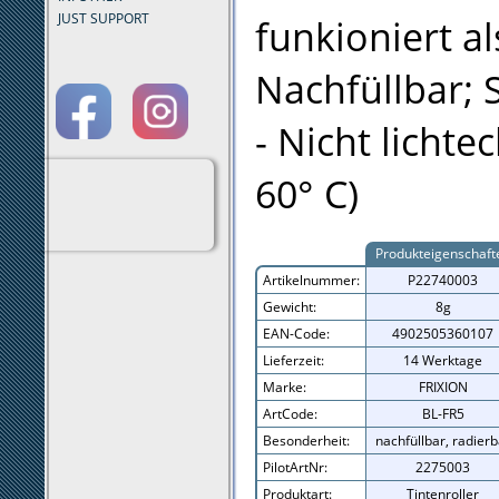
JUST SUPPORT
funkioniert a
Nachfüllbar; 
- Nicht lichte
60° C)
Produkteigenschaft
Artikelnummer:
P22740003
Gewicht:
8g
EAN-Code:
4902505360107
Lieferzeit:
14 Werktage
Marke:
FRIXION
ArtCode:
BL-FR5
Besonderheit:
nachfüllbar, radierb
PilotArtNr:
2275003
Produktart:
Tintenroller