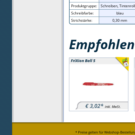
Produktgruppe:
Schreiben, Tintenrol
Schreibfarbe:
blau
Strichstärke:
0,30 mm
Empfohlene
FriXion Ball 5
€ 3,02*
inkl. MwSt.
* Preise gelten für Webshop-Bestellun