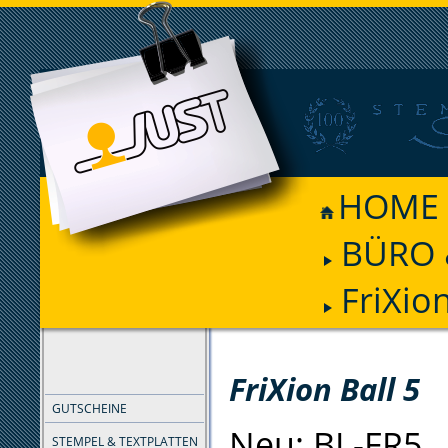
HOME
BÜRO 
FriXion
FILTER
FriXion Ball 5
GUTSCHEINE
Neu: BL-FR5
STEMPEL & TEXTPLATTEN