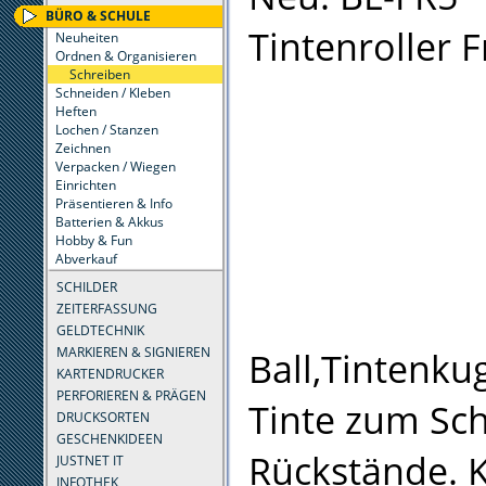
BÜRO & SCHULE
Tintenroller F
Neuheiten
Ordnen & Organisieren
Schreiben
Schneiden / Kleben
Heften
Lochen / Stanzen
Zeichnen
Verpacken / Wiegen
Einrichten
Präsentieren & Info
Batterien & Akkus
Hobby & Fun
Abverkauf
SCHILDER
ZEITERFASSUNG
GELDTECHNIK
MARKIEREN & SIGNIEREN
Ball,Tintenku
KARTENDRUCKER
PERFORIEREN & PRÄGEN
Tinte zum Sch
DRUCKSORTEN
GESCHENKIDEEN
Rückstände. K
JUSTNET IT
INFOTHEK