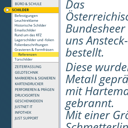
Das
BÜRO & SCHULE
SCHILDER
Österreichis
Befestigungen
Leuchtreklame
Bundesheer 
Historische Schilder
Emailschilder
uns Ansteck-
Rund um das KFZ
Lagerschilder und -folien
Folienbeschriftungen
bestellt.
Gravieren & Formfräsen
Referenzen
Türschilder
Diese wurde
ZEITERFASSUNG
GELDTECHNIK
Metall gepr
MARKIEREN & SIGNIEREN
KARTENDRUCKER
mit Hartema
PERFORIEREN & PRÄGEN
DRUCKSORTEN
gebrannt.
GESCHENKIDEEN
JUSTNET IT
Mit einer G
INFOTHEK
JUST SUPPORT
Schmetterlin