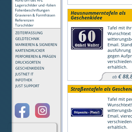
Rund um das KFZ
Lagerschilder und -folien
Folienbeschriftungen
Hausnummerntafeln als
Gravieren & Formfräsen
Geschenkidee
Referenzen
Türschilder
Tafel mit Ih
ZEITERFASSUNG
Wunschtext
witterungs­
GELDTECHNIK
Email. Stan
MARKIEREN & SIGNIEREN
ausführung 4
KARTENDRUCKER
gegen Aufpre
PERFORIEREN & PRÄGEN
verschieden
DRUCKSORTEN
erhältlich.
GESCHENKIDEEN
JUSTNET IT
€ 88,
ab
INFOTHEK
JUST SUPPORT
Straßentafeln als Geschen
Tafel mit p
Wunschtext!
witterungs­
Email, vierec
verschieden
erhältlich.